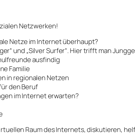
sozialen Netzwerken!
iale Netze im Internet überhaupt?
er“ und „Silver Surfer“. Hier trifft man Jungg
hulfreunde ausfindig
ne Familie
n in regionalen Netzen
für den Beruf
ngen im Internet erwarten?
e
rtuellen Raum des Internets, diskutieren, he