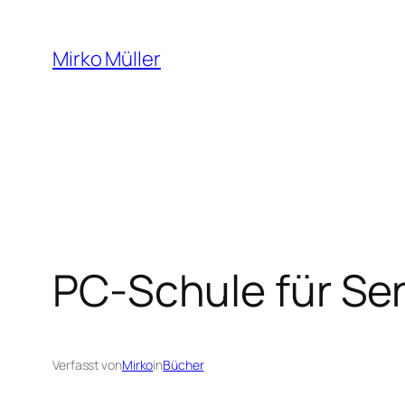
Zum
Inhalt
Mirko Müller
springen
PC-Schule für Sen
Verfasst von
Mirko
in
Bücher