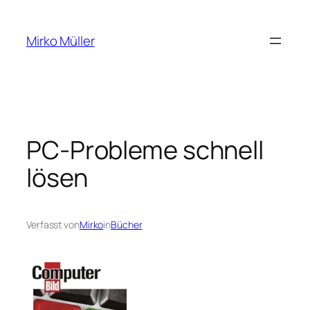
Zum
Inhalt
Mirko Müller
springen
PC-Probleme schnell
lösen
Verfasst von
Mirko
in
Bücher