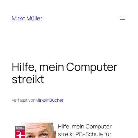
Zum
Inhalt
Mirko Müller
springen
Hilfe, mein Computer
streikt
Verfasst von
Mirko
in
Bücher
Hilfe, mein Computer
streikt PC-Schule für