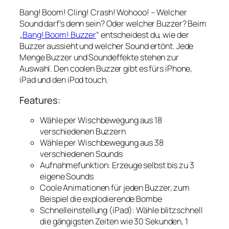
Bang! Boom! Cling! Crash! Wohooo! – Welcher
Sound darf’s denn sein? Oder welcher Buzzer? Beim
„
Bang! Boom! Buzzer
“ entscheidest du, wie der
Buzzer aussieht und welcher Sound ertönt. Jede
Menge Buzzer und Soundeffekte stehen zur
Auswahl. Den coolen Buzzer gibt es fürs iPhone,
iPad und den iPod touch.
Features:
Wähle per Wischbewegung aus 18
verschiedenen Buzzern
Wähle per Wischbewegung aus 38
verschiedenen Sounds
Aufnahmefunktion: Erzeuge selbst bis zu 3
eigene Sounds
Coole Animationen für jeden Buzzer, zum
Beispiel die explodierende Bombe
Schnelleinstellung (iPad): Wähle blitzschnell
die gängigsten Zeiten wie 30 Sekunden, 1